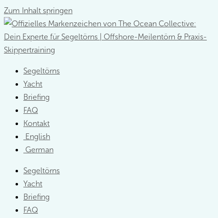
Zum Inhalt springen
Segeltörns
Yacht
Briefing
FAQ
Kontakt
English
German
Segeltörns
Yacht
Briefing
FAQ