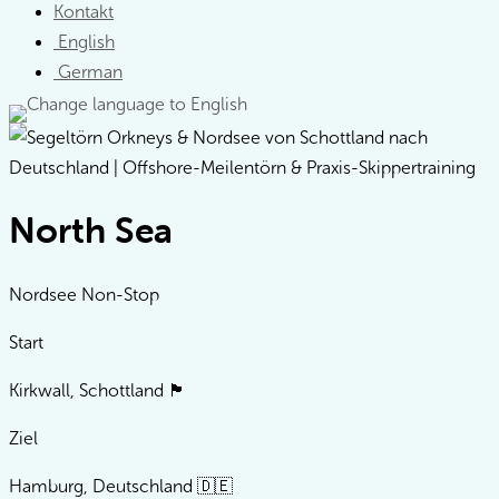
Kontakt
English
German
North Sea
Nordsee Non-Stop
Start
Kirkwall, Schottland 🏴󠁧󠁢󠁳󠁣󠁴󠁿
Ziel
Hamburg, Deutschland 🇩🇪